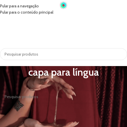
Pular para a navegação
Pular para o conteúdo principal
INÍCIO
VIBRADORES
SUGADORES
PRÓTESE PENIANA
ACESSÓRIOS
COSMÉTICOS
LINGERIE
TODAS AS CATEGORIAS
capa para língua
Nenhum produto foi encontrado para a sua seleção.