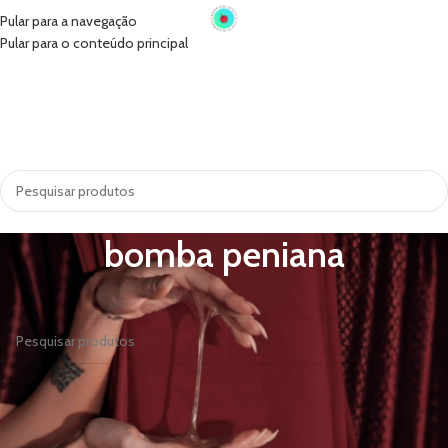
Pular para a navegação
Pular para o conteúdo principal
INÍCIO
VIBRADORES
SUGADORES
PRÓTESE PENIANA
ACESSÓRIOS
COSMÉTICOS
LINGERIE
TODAS AS CATEGORIAS
bomba peniana
Nenhum produto foi encontrado para a sua seleção.