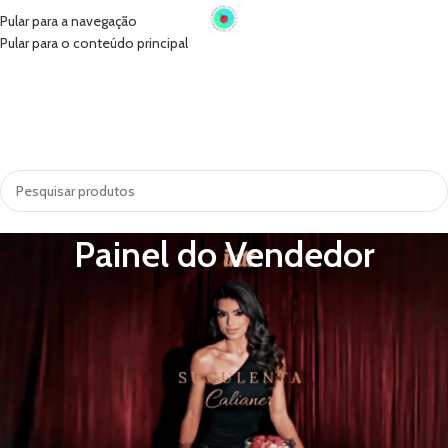
Pular para a navegação
Pular para o conteúdo principal
INÍCIO
VIBRADORES
SUGADORES
PRÓTESE PENIANA
ACESSÓRIOS
COSMÉTICOS
LINGERIE
TODAS AS CATEGORIAS
Painel do Vendedor
[wcmp_vendor]