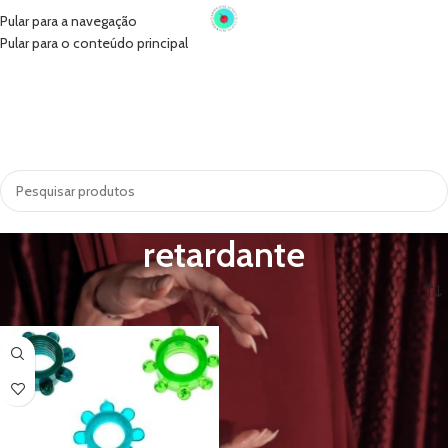
Pular para a navegação
Pular para o conteúdo principal
INÍCIO
VIBRADORES
SUGADORES
PRÓTESE PENIANA
ACESSÓRIOS
COSMÉTICOS
LINGERIE
TODAS AS CATEGORIAS
retardante